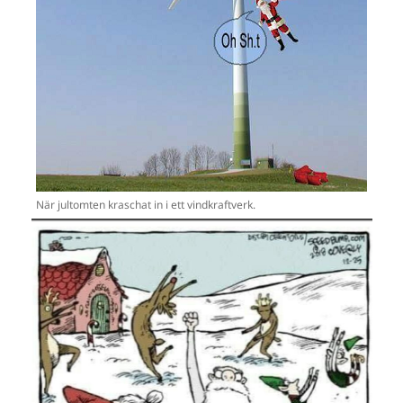
När jultomten kraschat in i ett vindkraftverk.