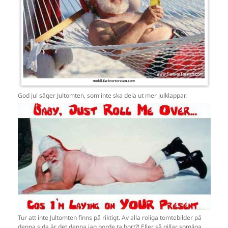
God jul säger Jultomten, som inte ska dela ut mer julklappar.
Tur att inte Jultomten finns på riktigt. Av alla roliga tomtebilder på
denna sida är det denna jag borde ta bort?! Eller så gillar somliga