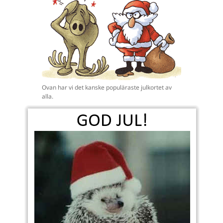
Ovan har vi det kanske populäraste julkortet av
alla.