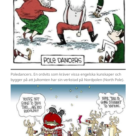
Poledancers. En ordvits som kräver vissa engelska kunskaper och
bygger på att Jultomten har sin verkstad på Nordpolen (North Pole).