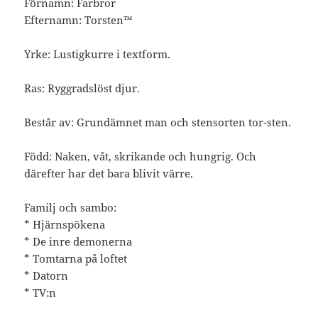
Förnamn: Farbror
Efternamn: Torsten™
Yrke: Lustigkurre i textform.
Ras: Ryggradslöst djur.
Består av: Grundämnet man och stensorten tor-sten.
Född: Naken, våt, skrikande och hungrig. Och
därefter har det bara blivit värre.
Familj och sambo:
* Hjärnspökena
* De inre demonerna
* Tomtarna på loftet
* Datorn
* TV:n