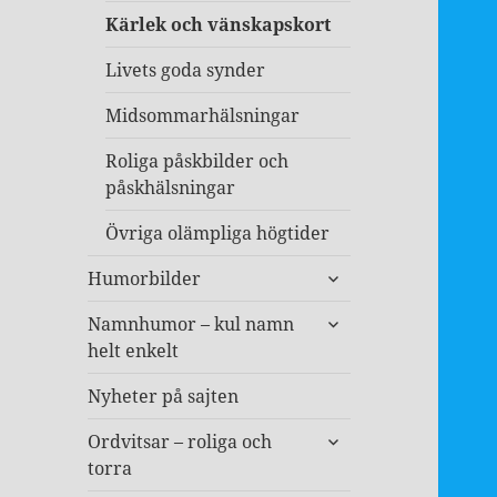
Kärlek och vänskapskort
Livets goda synder
Midsommarhälsningar
Roliga påskbilder och
påskhälsningar
Övriga olämpliga högtider
expandera
Humorbilder
undermeny
expandera
Namnhumor – kul namn
undermeny
helt enkelt
Nyheter på sajten
expandera
Ordvitsar – roliga och
undermeny
torra