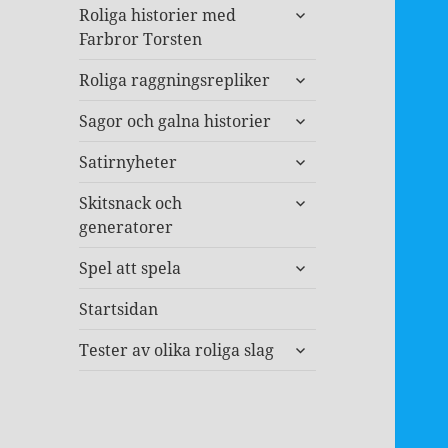
expandera
Roliga historier med
undermeny
Farbror Torsten
expandera
Roliga raggningsrepliker
undermeny
expandera
Sagor och galna historier
undermeny
expandera
Satirnyheter
undermeny
expandera
Skitsnack och
undermeny
generatorer
expandera
Spel att spela
undermeny
Startsidan
expandera
Tester av olika roliga slag
undermeny