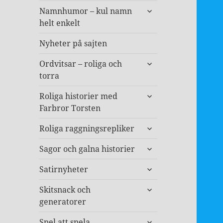
expandera
Namnhumor – kul namn
undermeny
helt enkelt
Nyheter på sajten
expandera
Ordvitsar – roliga och
undermeny
torra
expandera
Roliga historier med
undermeny
Farbror Torsten
expandera
Roliga raggningsrepliker
undermeny
expandera
Sagor och galna historier
undermeny
expandera
Satirnyheter
undermeny
expandera
Skitsnack och
undermeny
generatorer
expandera
Spel att spela