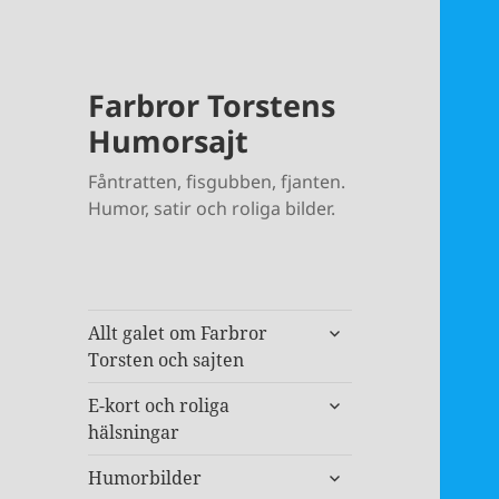
Farbror Torstens
Humorsajt
Fåntratten, fisgubben, fjanten.
Humor, satir och roliga bilder.
expandera
Allt galet om Farbror
undermeny
Torsten och sajten
expandera
E-kort och roliga
undermeny
hälsningar
expandera
Humorbilder
undermeny