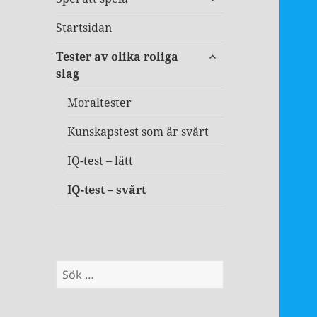
undermeny
Startsidan
expandera
Tester av olika roliga
undermeny
slag
Moraltester
Kunskapstest som är svårt
IQ-test – lätt
IQ-test – svårt
Sök
efter: