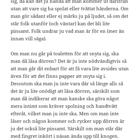
sig, då kan det ju hända att man kommer ut därifrån
utan att vare sig ha spolat eller tvättat händerna. Om
man gör sådant eller ej märks ju på ljudet, så om det
står folk utanför (och väntar) kan det bli lite
pinsamt. Folk undrar ju vad man är för en (mer än
innan vill säga).
Om man nu går på toaletten för att snyta sig, ska
man då låsa dörren? Det är ju inte nödvändigtvis så
att man går dit enbart för att få vara lite avsides utan
även för att det finns papper att snyta sig i.
Dessutom ska man ju inte vara där så länge alls så
det är ju lite onödigt att låsa dörren, särskilt som
man då indikerar att man kanske ska göra något
mera intimt som kräver spolning och handtvätt
efteråt, vilket man ju inte ska. Men om man inte
låser och någon kommer och rycker upp dörren är
ju det också lite pinsamt. Särskilt om man står där
med fingret inkört i näsan ända upp till knogen.