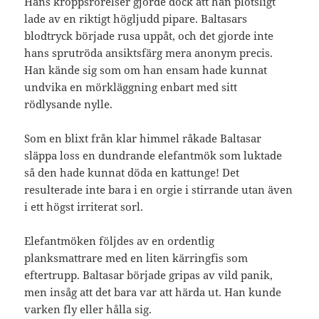
Hans kroppsrörelser gjorde dock att han plötsligt
lade av en riktigt högljudd pipare. Baltasars
blodtryck började rusa uppåt, och det gjorde inte
hans sprutröda ansiktsfärg mera anonym precis.
Han kände sig som om han ensam hade kunnat
undvika en mörkläggning enbart med sitt
rödlysande nylle.
Som en blixt från klar himmel råkade Baltasar
släppa loss en dundrande elefantmök som luktade
så den hade kunnat döda en kattunge! Det
resulterade inte bara i en orgie i stirrande utan även
i ett högst irriterat sorl.
Elefantmöken följdes av en ordentlig
planksmattrare med en liten kärringfis som
eftertrupp. Baltasar började gripas av vild panik,
men insåg att det bara var att härda ut. Han kunde
varken fly eller hålla sig.