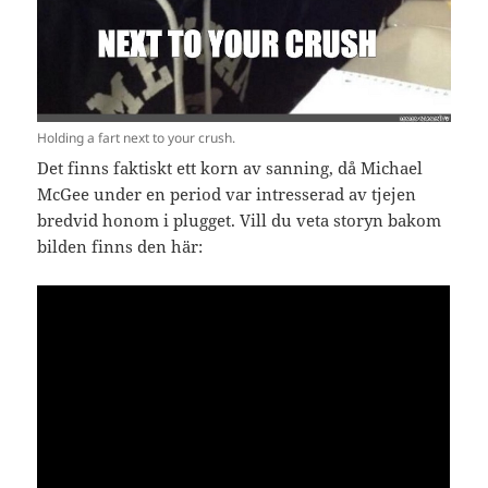
Holding a fart next to your crush.
Det finns faktiskt ett korn av sanning, då Michael
McGee under en period var intresserad av tjejen
bredvid honom i plugget. Vill du veta storyn bakom
bilden finns den här: