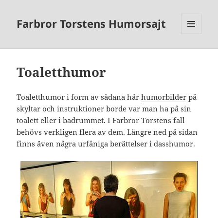
Farbror Torstens Humorsajt
MENY
OCH
WIDGETS
Toaletthumor
Toaletthumor i form av sådana här
humorbilder
på
skyltar och instruktioner borde var man ha på sin
toalett eller i badrummet. I Farbror Torstens fall
behövs verkligen flera av dem. Längre ned på sidan
finns även några urfåniga berättelser i dasshumor.