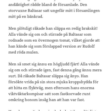
andäktighet rådde bland de församlade. Den
storvuxne Baltasar satt ungefär mitt i församlingen
mitt på en bänkrad.
Men plötsligt råkade han släppa en redig brakskit!
Alla vände sig om och stirrade på Baltasar som
rodnade som en övermogen tomat, vilket gjorde att
han kände sig som förslappad version av Rudolf
med röda mulen.
Men så smet sig ännu en högljudd fjärt! Alla vände
sig om och stirrade igen, fast denna gång ännu mera
surt. Då råkade Baltasar släppa sig ånyo. Han
försökte vrida på sin stora mjuka kroppshydda för
att hitta en flyktväg, men eftersom hans enorma
viktväktarkompisar satt som fastkorvade runt
omkring honom insåg han att han var fast.