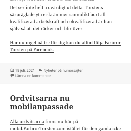
Det ser inte helt trovärdigt ut detta. Torstens
särpräglade yttre skrämmer sannolikt bort all
kvalificerad arbetskraft och okvalificerad är han
själv så att det räcker och blir över.
Har du inget bättre för dig kan du alltid följa Farbror
Torsten på Facebook.
Postat
Kategorier
18 juli, 2021
Nyheter på humorsajten
till Skulle du vilja bli anställd av denne man?
Lämna en kommentar
Ordvitsarna nu
mobilanpassade
Alla ordvitsarna
finns nu här på
mobil.FarbrorTorsten.com istället för den gamla icke