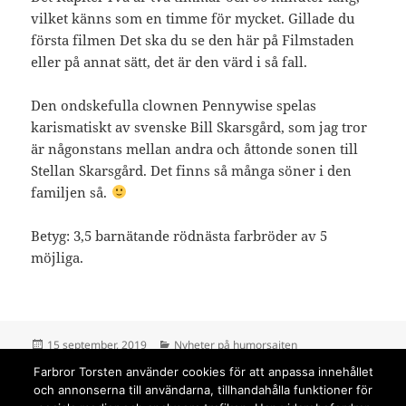
vilket känns som en timme för mycket. Gillade du
första filmen Det ska du se den här på Filmstaden
eller på annat sätt, det är den värd i så fall.
Den ondskefulla clownen Pennywise spelas
karismatiskt av svenske Bill Skarsgård, som jag tror
är någonstans mellan andra och åttonde sonen till
Stellan Skarsgård. Det finns så många söner i den
familjen så.
Betyg: 3,5 barnätande rödnästa farbröder av 5
möjliga.
Postat
Kategorier
15 september, 2019
Nyheter på humorsajten
till Det Kapitel Två – en lååååång skräckrulle
Lämna en kommentar
Farbror Torsten använder cookies för att anpassa innehållet
och annonserna till användarna, tillhandahålla funktioner för
Sidnumrering