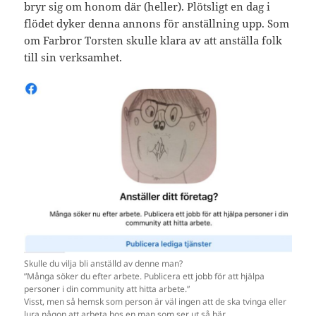
bryr sig om honom där (heller). Plötsligt en dag i
flödet dyker denna annons för anställning upp. Som
om Farbror Torsten skulle klara av att anställa folk
till sin verksamhet.
Skulle du vilja bli anställd av denne man?
”Många söker du efter arbete. Publicera ett jobb för att hjälpa
personer i din community att hitta arbete.”
Visst, men så hemsk som person är väl ingen att de ska tvinga eller
lura någon att arbeta hos en man som ser ut så här.