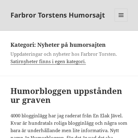
Farbror Torstens Humorsajt
MENY
OCH
WIDGETS
Kategori:
Nyheter på humorsajten
Uppdateringar och nyheter hos Farbror Torsten.
Satirnyheter finns i egen kategori.
Humorbloggen uppstånden
ur graven
4000 blogginlägg har jag raderat från En Elak Jävel.
Kvar är hundratals roliga blogginlägg och några som
bara är underhållande men lite informativa. Nytt
namn är Humorbloggen, för det är vad det ska