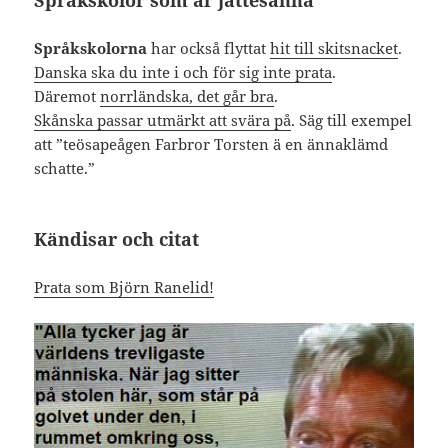
Språkskolor som är jättesanna
Språkskolorna
har också flyttat
hit till skitsnacket
.
Danska ska du inte i och för sig inte prata
.
Däremot
norrländska, det går bra
.
Skånska passar utmärkt att svära på
. Säg till exempel
att ”teösapeågen Farbror Torsten ä en ännaklämd
schatte.”
Kändisar och citat
Prata som Björn Ranelid!