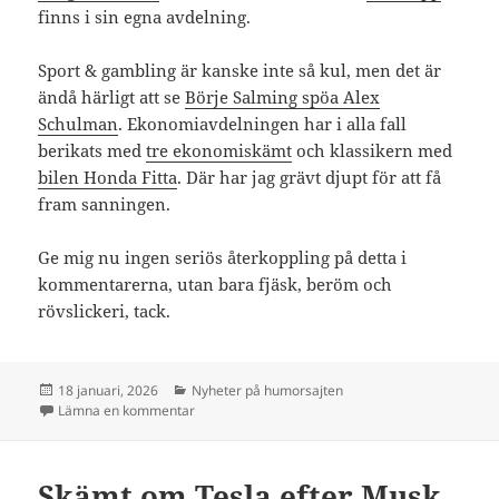
finns i sin egna avdelning.
Sport & gambling är kanske inte så kul, men det är
ändå härligt att se
Börje Salming spöa Alex
Schulman
. Ekonomiavdelningen har i alla fall
berikats med
tre ekonomiskämt
och klassikern med
bilen Honda Fitta
. Där har jag grävt djupt för att få
fram sanningen.
Ge mig nu ingen seriös återkoppling på detta i
kommentarerna, utan bara fjäsk, beröm och
rövslickeri, tack.
Postat
Kategorier
18 januari, 2026
Nyheter på humorsajten
till Humorbloggen uppstånden ur graven
Lämna en kommentar
Skämt om Tesla efter Musk