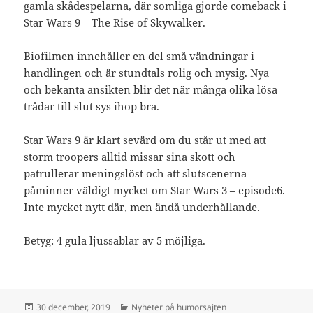
gamla skådespelarna, där somliga gjorde comeback i
Star Wars 9 – The Rise of Skywalker.
Biofilmen innehåller en del små vändningar i
handlingen och är stundtals rolig och mysig. Nya
och bekanta ansikten blir det när många olika lösa
trådar till slut sys ihop bra.
Star Wars 9 är klart sevärd om du står ut med att
storm troopers alltid missar sina skott och
patrullerar meningslöst och att slutscenerna
påminner väldigt mycket om Star Wars 3 – episode6.
Inte mycket nytt där, men ändå underhållande.
Betyg: 4 gula ljussablar av 5 möjliga.
Postat
Kategorier
30 december, 2019
Nyheter på humorsajten