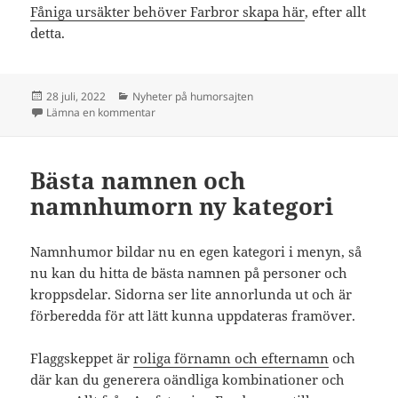
Fåniga ursäkter behöver Farbror skapa här
, efter allt
detta.
Postat
Kategorier
28 juli, 2022
Nyheter på humorsajten
till Stora kategorin med skitsnack och generatore
Lämna en kommentar
Bästa namnen och
namnhumorn ny kategori
Namnhumor bildar nu en egen kategori i menyn, så
nu kan du hitta de bästa namnen på personer och
kroppsdelar. Sidorna ser lite annorlunda ut och är
förberedda för att lätt kunna uppdateras framöver.
Flaggskeppet är
roliga förnamn och efternamn
och
där kan du generera oändliga kombinationer och