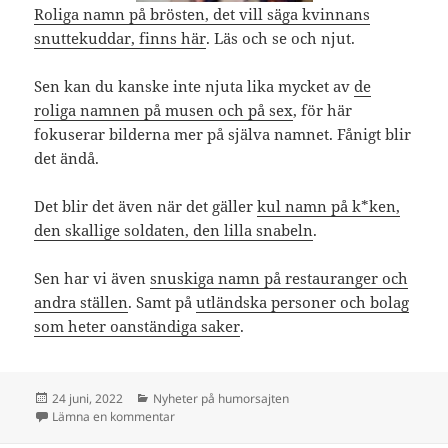
Roliga namn på brösten, det vill säga kvinnans
snuttekuddar, finns här
. Läs och se och njut.
Sen kan du kanske inte njuta lika mycket av
de
roliga namnen på musen och på sex
, för här
fokuserar bilderna mer på själva namnet. Fånigt blir
det ändå.
Det blir det även när det gäller
kul namn på k*ken,
den skallige soldaten, den lilla snabeln
.
Sen har vi även
snuskiga namn på restauranger och
andra ställen
. Samt på
utländska personer och bolag
som heter oanständiga saker
.
Postat
Kategorier
24 juni, 2022
Nyheter på humorsajten
till Bästa namnen och namnhumorn ny kategori
Lämna en kommentar