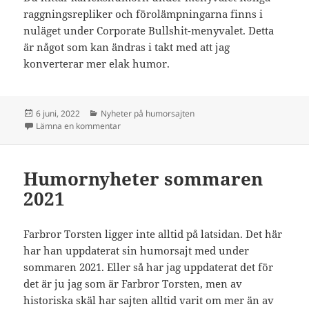
raggningsrepliker och förolämpningarna finns i
nuläget under Corporate Bullshit-menyvalet. Detta
är något som kan ändras i takt med att jag
konverterar mer elak humor.
Postat
Kategorier
6 juni, 2022
Nyheter på humorsajten
till Kärlekshumor och förolämpningar
Lämna en kommentar
Humornyheter sommaren
2021
Farbror Torsten ligger inte alltid på latsidan. Det här
har han uppdaterat sin humorsajt med under
sommaren 2021. Eller så har jag uppdaterat det för
det är ju jag som är Farbror Torsten, men av
historiska skäl har sajten alltid varit om mer än av