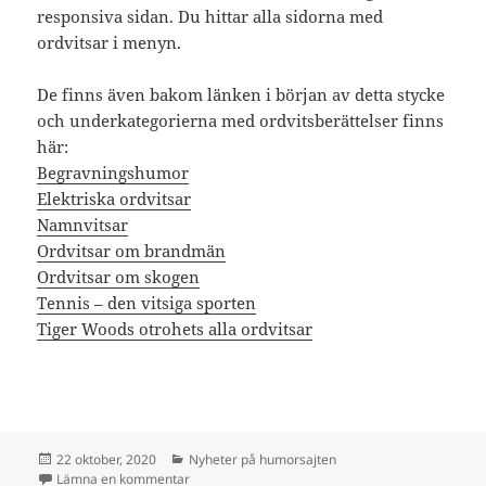
responsiva sidan. Du hittar alla sidorna med
ordvitsar i menyn.
De finns även bakom länken i början av detta stycke
och underkategorierna med ordvitsberättelser finns
här:
Begravningshumor
Elektriska ordvitsar
Namnvitsar
Ordvitsar om brandmän
Ordvitsar om skogen
Tennis – den vitsiga sporten
Tiger Woods otrohets alla ordvitsar
Postat
Kategorier
22 oktober, 2020
Nyheter på humorsajten
till Ordvitsarna nu mobilanpassade
Lämna en kommentar