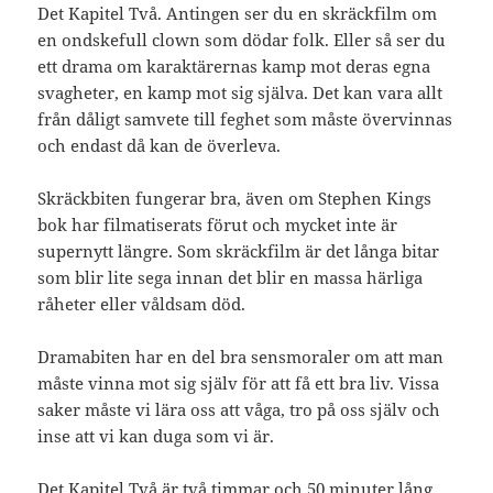
Det Kapitel Två. Antingen ser du en skräckfilm om
en ondskefull clown som dödar folk. Eller så ser du
ett drama om karaktärernas kamp mot deras egna
svagheter, en kamp mot sig själva. Det kan vara allt
från dåligt samvete till feghet som måste övervinnas
och endast då kan de överleva.
Skräckbiten fungerar bra, även om Stephen Kings
bok har filmatiserats förut och mycket inte är
supernytt längre. Som skräckfilm är det långa bitar
som blir lite sega innan det blir en massa härliga
råheter eller våldsam död.
Dramabiten har en del bra sensmoraler om att man
måste vinna mot sig själv för att få ett bra liv. Vissa
saker måste vi lära oss att våga, tro på oss själv och
inse att vi kan duga som vi är.
Det Kapitel Två är två timmar och 50 minuter lång,