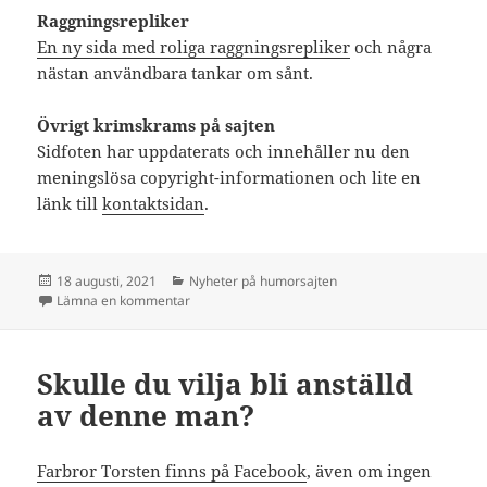
Raggningsrepliker
En ny sida med roliga raggningsrepliker
och några
nästan användbara tankar om sånt.
Övrigt krimskrams på sajten
Sidfoten har uppdaterats och innehåller nu den
meningslösa copyright-informationen och lite en
länk till
kontaktsidan
.
Postat
Kategorier
18 augusti, 2021
Nyheter på humorsajten
till Humornyheter sommaren 2021
Lämna en kommentar
Skulle du vilja bli anställd
av denne man?
Farbror Torsten finns på Facebook
, även om ingen