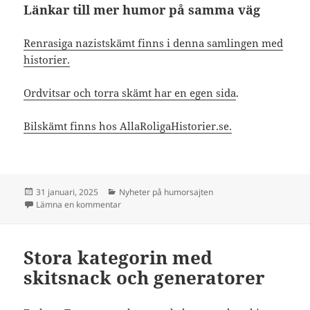
Länkar till mer humor på samma väg
Renrasiga nazistskämt finns i denna samlingen med
historier.
Ordvitsar och torra skämt har en egen sida
.
Bilskämt finns hos AllaRoligaHistorier.se.
Postat
Kategorier
31 januari, 2025
Nyheter på humorsajten
till Skämt om Tesla efter Musk
Lämna en kommentar
Stora kategorin med
skitsnack och generatorer