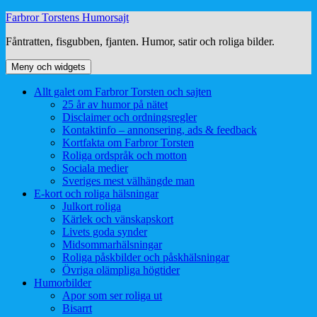
Hoppa
Farbror Torstens Humorsajt
till
Fåntratten, fisgubben, fjanten. Humor, satir och roliga bilder.
innehåll
Meny och widgets
Allt galet om Farbror Torsten och sajten
25 år av humor på nätet
Disclaimer och ordningsregler
Kontaktinfo – annonsering, ads & feedback
Kortfakta om Farbror Torsten
Roliga ordspråk och motton
Sociala medier
Sveriges mest välhängde man
E-kort och roliga hälsningar
Julkort roliga
Kärlek och vänskapskort
Livets goda synder
Midsommarhälsningar
Roliga påskbilder och påskhälsningar
Övriga olämpliga högtider
Humorbilder
Apor som ser roliga ut
Bisarrt