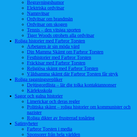
Begravningshumor
Elektriska ordvitsar
Namnvitsar
Ordvitsar om brandmän
Ordvitsar om skogen
Tennis – den vitsiga sporten
Tiger Woods otrohets alla ordvitsar
Roliga historier med Farbror Torsten
Arbetaren är sin möda värd
Din Mamma Skämt om Farbror Torsten
Festhistorier med Farbror Torsten
Fräckisar med Farbror Torsten
Religiösa skämt med Farbror Torsten
Våldsamma skämt där Farbror Torsten får stryk
Roliga raggningsrepliker
Dejtingordlista – lär dig tolka kontaktannonser
Kärleksskola
Sagor och galna historier
Limerickar och deras regler
Politiska skämt – roliga historier om kommunister och
nazister
Roliga dikter av frustrerad tonåring
Satirnyheter
Farbror Torsten i media
Sponsorer från hela världen