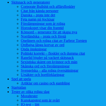
Skitsnack och generatorer
Corporate Bullshit och affärsfloskler
Citat från kända personer
Danska – prata inte det
Feta namn på tjockisar
Förolämpningar som är roliga
Horoskopet visar din framtid
Könsord – generator för att skapa nya
Norrländska – prata och förstå
Oneliners och roliga citat av Farbror Torsten
Ordbajsa långa korvar av ord
Onda önskningar
Politiskt korrekt – floskler och dumma citat
Ranelid bjuder på vackert skitsnack
Sexistiska skämt om kvinnor och män
Skånska ord och förolämpningar
Svengelska – alla roliga översättningar
Ursäkter och bortförklaringar
Spel att spela
Artiklar om casino och gambling
Startsidan
Tester av olika roliga slag
Moraltester
Kunskapstest som är svårt
IQ-test – lätt