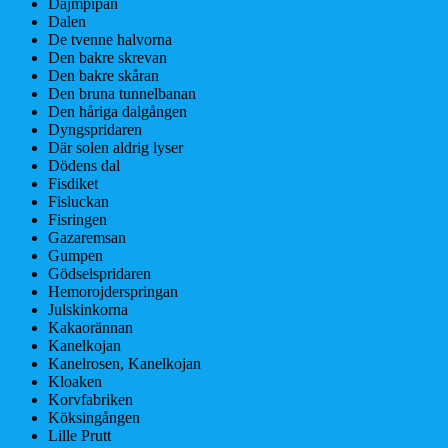
Dajmpipan
Dalen
De tvenne halvorna
Den bakre skrevan
Den bakre skåran
Den bruna tunnelbanan
Den håriga dalgången
Dyngspridaren
Där solen aldrig lyser
Dödens dal
Fisdiket
Fisluckan
Fisringen
Gazaremsan
Gumpen
Gödselspridaren
Hemorojderspringan
Julskinkorna
Kakaorännan
Kanelkojan
Kanelrosen, Kanelkojan
Kloaken
Korvfabriken
Köksingången
Lille Prutt