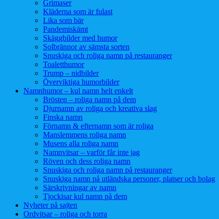
Grimaser
Kläderna som är fulast
Lika som bär
Pandemiskämt
Skäggbilder med humor
Solbrännor av sämsta sorten
Snuskiga och roliga namn på restauranger
Toaletthumor
Trump – nidbilder
Överviktiga humorbilder
Namnhumor – kul namn helt enkelt
Brösten – roliga namn på dem
Djurnamn av roliga och kreativa slag
Finska namn
Förnamn & efternamn som är roliga
Manslemmens roliga namn
Musens alla roliga namn
Namnvitsar – varför får inte jag
Röven och dess roliga namn
Snuskiga och roliga namn på restauranger
Snuskiga namn på utländska personer, platser och bolag
Särskrivningar av namn
Tjockisar kul namn på dem
Nyheter på sajten
Ordvitsar – roliga och torra