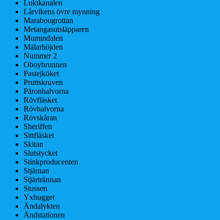
Luktkanalen
Lårvikens övre mynning
Marabougrottan
Metangasutsläpparen
Mumindalen
Mälarhöjden
Nummer 2
Oboybrunnen
Pastejköket
Pruttskruven
Päronhalvorna
Rövfläsket
Rövhalvorna
Rövskåran
Sheriffen
Sittfläsket
Skitan
Slutstycket
Stinkproducenten
Stjärnan
Stjärtrännan
Stussen
Yxhugget
Ändalykten
Ändstationen