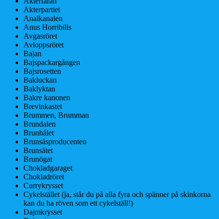
Akterfåran
Akterpartiet
Analkanalen
Anus Horribilis
Avgasröret
Avloppsröret
Bajan
Bajspackargången
Bajsrosetten
Bakluckan
Baklyktan
Bakre kanonen
Brevinkastet
Brummen, Brumman
Brundalen
Brunhålet
Brunsåsproducenten
Brunsätet
Brunögat
Chokladgaraget
Chokladröret
Currykrysset
Cykelstället (ja, står du på alla fyra och spänner på skinkorna
kan du ha röven som ett cykelställ!)
Dajmkrysset