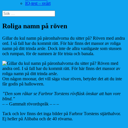
IQ-test – svårt
Sök
efter:
Roliga namn på röven
Gillar du kul namn på päronhalvorna du sitter på? Röven med andra
ord. I så fall har du kommit rätt. För här finns det massor av roliga
namn på ditt trinda arsle. Dock inte de allra vanligaste som stussen
och rumpan, för de namnen är för trista och banala.
Om någon moonar, det vill säga visar röven, betyder det att du inte
får godis på halloween.
”Den som råkar se Farbror Torstens rövfläsk önskar att han vore
blind.”
– – Gammalt rövordspråk – – –
Tack och lov finns det inga bilder på Farbror Torstens stjärthalvor.
Ej heller på Alibaba och de 40 rövarna.