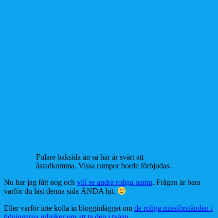
Fulare baksida än så här är svårt att
åstadkomma. Vissa rumpor borde förbjudas.
Nu har jag fått nog och
vill se andra roliga namn
. Frågan är bara
varför du läst denna sida ÄNDA hit.
Eller varför inte kolla in blogginlägget om
de roliga missförstånden i
tidningarna rubriker om att ta den i tvåan
.