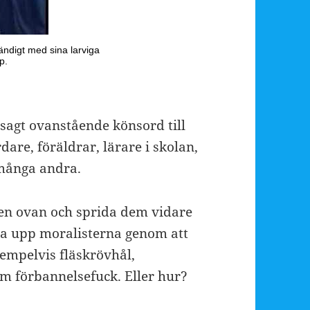
sagt ovanstående könsord till
are, föräldrar, lärare i skolan,
 många andra.
den ovan och sprida dem vidare
reta upp moralisterna genom att
empelvis fläskrövhål,
m förbannelsefuck. Eller hur?