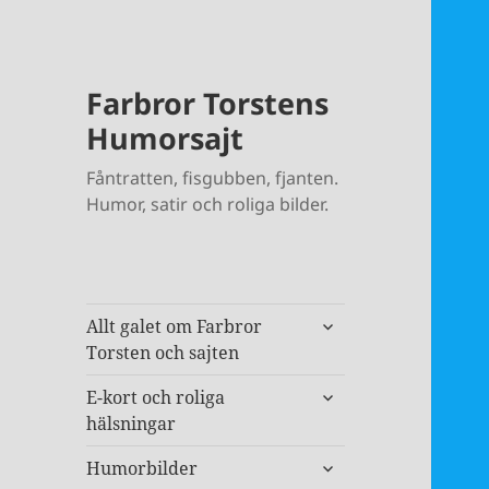
Farbror Torstens
Humorsajt
Fåntratten, fisgubben, fjanten.
Humor, satir och roliga bilder.
expandera
Allt galet om Farbror
undermeny
Torsten och sajten
expandera
E-kort och roliga
undermeny
hälsningar
expandera
Humorbilder
undermeny