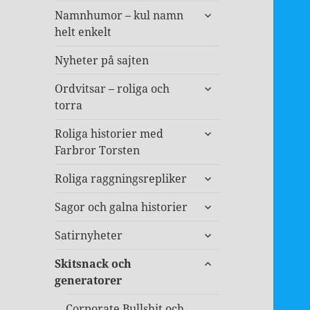
expandera
Namnhumor – kul namn
undermeny
helt enkelt
Nyheter på sajten
expandera
Ordvitsar – roliga och
undermeny
torra
expandera
Roliga historier med
undermeny
Farbror Torsten
expandera
Roliga raggningsrepliker
undermeny
expandera
Sagor och galna historier
undermeny
expandera
Satirnyheter
undermeny
expandera
Skitsnack och
undermeny
generatorer
Corporate Bullshit och