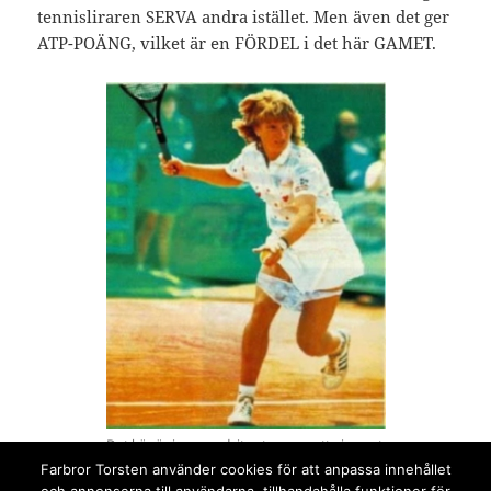
tennisliraren SERVA andra istället. Men även det ger
ATP-POÄNG, vilket är en FÖRDEL i det här GAMET.
Det här är ingen ordvits utan mer ett pinsamt
Tennis-minne. Det finns ingen FÖRDEL med
Farbror Torsten använder cookies för att anpassa innehållet
att tappa byxorna på planen.