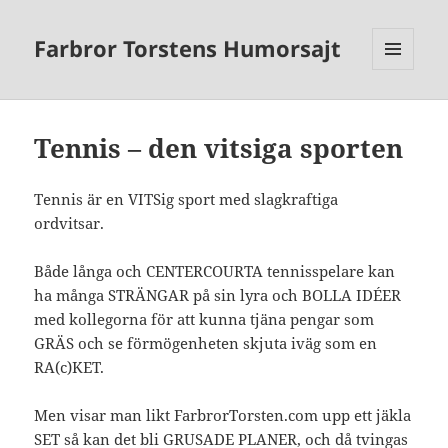
Farbror Torstens Humorsajt
MENY
OCH
WIDGETS
Tennis – den vitsiga sporten
Tennis är en VITSig sport med slagkraftiga
ordvitsar.
Både långa och CENTERCOURTA tennisspelare kan
ha många STRÄNGAR på sin lyra och BOLLA IDÉER
med kollegorna för att kunna tjäna pengar som
GRÄS och se förmögenheten skjuta iväg som en
RA(c)KET.
Men visar man likt FarbrorTorsten.com upp ett jäkla
SET så kan det bli GRUSADE PLANER, och då tvingas