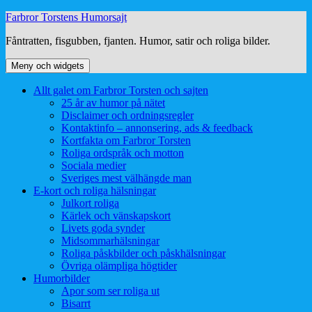
Hoppa
Farbror Torstens Humorsajt
till
Fåntratten, fisgubben, fjanten. Humor, satir och roliga bilder.
innehåll
Meny och widgets
Allt galet om Farbror Torsten och sajten
25 år av humor på nätet
Disclaimer och ordningsregler
Kontaktinfo – annonsering, ads & feedback
Kortfakta om Farbror Torsten
Roliga ordspråk och motton
Sociala medier
Sveriges mest välhängde man
E-kort och roliga hälsningar
Julkort roliga
Kärlek och vänskapskort
Livets goda synder
Midsommarhälsningar
Roliga påskbilder och påskhälsningar
Övriga olämpliga högtider
Humorbilder
Apor som ser roliga ut
Bisarrt