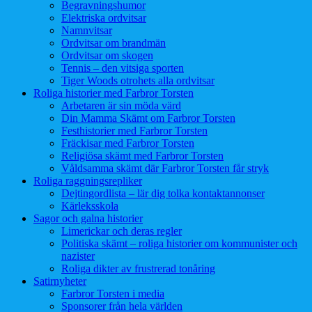
Begravningshumor
Elektriska ordvitsar
Namnvitsar
Ordvitsar om brandmän
Ordvitsar om skogen
Tennis – den vitsiga sporten
Tiger Woods otrohets alla ordvitsar
Roliga historier med Farbror Torsten
Arbetaren är sin möda värd
Din Mamma Skämt om Farbror Torsten
Festhistorier med Farbror Torsten
Fräckisar med Farbror Torsten
Religiösa skämt med Farbror Torsten
Våldsamma skämt där Farbror Torsten får stryk
Roliga raggningsrepliker
Dejtingordlista – lär dig tolka kontaktannonser
Kärleksskola
Sagor och galna historier
Limerickar och deras regler
Politiska skämt – roliga historier om kommunister och
nazister
Roliga dikter av frustrerad tonåring
Satirnyheter
Farbror Torsten i media
Sponsorer från hela världen