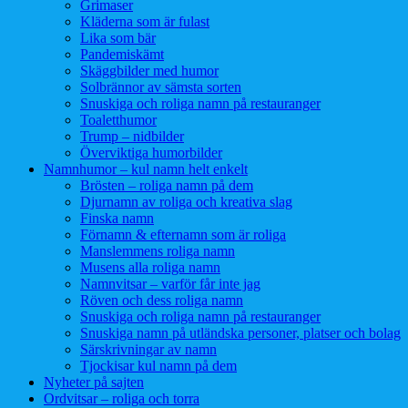
Grimaser
Kläderna som är fulast
Lika som bär
Pandemiskämt
Skäggbilder med humor
Solbrännor av sämsta sorten
Snuskiga och roliga namn på restauranger
Toaletthumor
Trump – nidbilder
Överviktiga humorbilder
Namnhumor – kul namn helt enkelt
Brösten – roliga namn på dem
Djurnamn av roliga och kreativa slag
Finska namn
Förnamn & efternamn som är roliga
Manslemmens roliga namn
Musens alla roliga namn
Namnvitsar – varför får inte jag
Röven och dess roliga namn
Snuskiga och roliga namn på restauranger
Snuskiga namn på utländska personer, platser och bolag
Särskrivningar av namn
Tjockisar kul namn på dem
Nyheter på sajten
Ordvitsar – roliga och torra