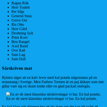
Ragna Rök
Herr Toalett
Per Silja
General Snus
Greve Ost
Ris Otto
Herr Gård
Drottning Sylt
Prins Korv
Ben Rangel
Axel Band
Ove Rall
Sam Lag
Sam Hall
Särskriven mat
Rykten säger att en kalv lever med kul potatis någonstans på en
restaurang i Sverige. Men Farbror Torsten är en paj älskare som inte
gillar vare sig en skum tomte eller en glad packad smörgås.
En av de mest klassiska särskrivningar vi har. En kul potatis.
En kul klass går däremot bra att äta även om det kan bli svårt att