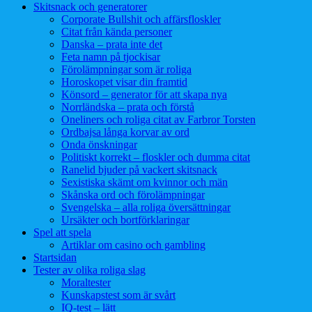
Skitsnack och generatorer
Corporate Bullshit och affärsfloskler
Citat från kända personer
Danska – prata inte det
Feta namn på tjockisar
Förolämpningar som är roliga
Horoskopet visar din framtid
Könsord – generator för att skapa nya
Norrländska – prata och förstå
Oneliners och roliga citat av Farbror Torsten
Ordbajsa långa korvar av ord
Onda önskningar
Politiskt korrekt – floskler och dumma citat
Ranelid bjuder på vackert skitsnack
Sexistiska skämt om kvinnor och män
Skånska ord och förolämpningar
Svengelska – alla roliga översättningar
Ursäkter och bortförklaringar
Spel att spela
Artiklar om casino och gambling
Startsidan
Tester av olika roliga slag
Moraltester
Kunskapstest som är svårt
IQ-test – lätt