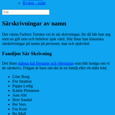
IQ-test – svårt
Sök
efter:
Särskrivningar av namn
Det värsta Farbror Torsten vet är sär skrivningar, för då blir han arg
som en gift orm och behöver sjuk vård. Här listar han klassiska
särskrivningar på namn på personer, mat och sjukvård.
Familjen Sär Skrivning
Det finns
många kul förnamn och efternamn
som blir lustiga om vi
de särskrivs. Frågan är bara om det är en familj eller ett släkt träd.
Göte Borg
Fru Stration
Pappa Ledig
Katrin Plommon
Ann Ahl
Herr Sandal
Per Vers
Fru Kost
Bo Mull