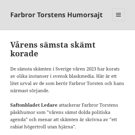
Farbror Torstens Humorsajt
MENY
OCH
WIDGETS
Vårens sämsta skämt
korade
De sämsta skämten i Sverige våren 2023 har korats
av olika instanser i svensk blaskmedia. Här är ett
litet urval av de som berör Farbror Torsten och hans
närmast sörjande.
Saftonbladet Ledare
attackerar Farbror Torstens
påskhumor som ”vårens sämst dolda politiska
agenda” och menar att skämten är skrivna av ”ett
rabiat högertroll utan hjärna”.