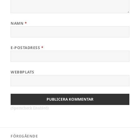
NAMN
*
E-POSTADRESS
*
WEBBPLATS
(Spamcheck Enabled)
Inläggsnavigering
FÖREGÅENDE