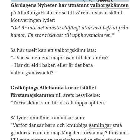
Gårdagens Nyheter
har utnämnt
valborgskämten
på AllaRoligaHistorier.se till vårens uslaste skämt.
Motiveringen lyder:
”Det är inte det minsta eldfängt utan helt befriat från
humor. En stor riskvast till upphovsmakaren.”
Så här uselt kan ett valborgskämt låta:
”– Vad sa den ena majbrasan till den andra?
– Har du eld i baken eller är det bara
valborgsmässoeld?”
Gråköpings Allehanda korar istället
förstamajskämten
till årets besvikelse:
”Torra skämt som får oss att tappa aptiten.”
Så lyder omdömet om vitsar som:
”Varför dansar barn och knubbiga
gamlingar
små
grodorna runt en majstång den första maj? Pinsamt.