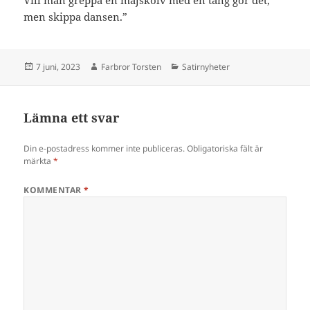
Vill man greppa en majskolv med en tång gör det,
men skippa dansen.”
Postat
Författare
Kategorier
7 juni, 2023
Farbror Torsten
Satirnyheter
Lämna ett svar
Din e-postadress kommer inte publiceras.
Obligatoriska fält är
märkta
*
KOMMENTAR
*