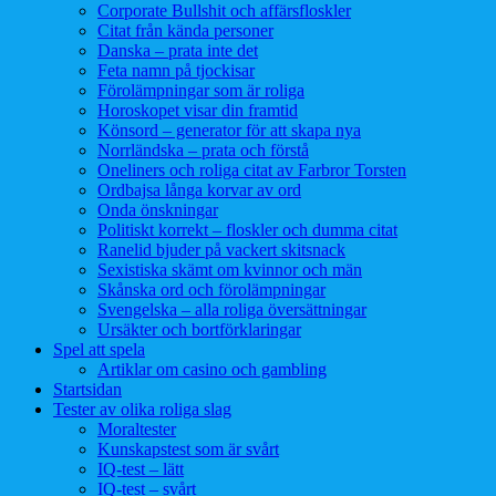
Corporate Bullshit och affärsfloskler
Citat från kända personer
Danska – prata inte det
Feta namn på tjockisar
Förolämpningar som är roliga
Horoskopet visar din framtid
Könsord – generator för att skapa nya
Norrländska – prata och förstå
Oneliners och roliga citat av Farbror Torsten
Ordbajsa långa korvar av ord
Onda önskningar
Politiskt korrekt – floskler och dumma citat
Ranelid bjuder på vackert skitsnack
Sexistiska skämt om kvinnor och män
Skånska ord och förolämpningar
Svengelska – alla roliga översättningar
Ursäkter och bortförklaringar
Spel att spela
Artiklar om casino och gambling
Startsidan
Tester av olika roliga slag
Moraltester
Kunskapstest som är svårt
IQ-test – lätt
IQ-test – svårt