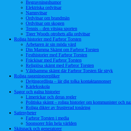
Begravningshumor
Elektriska ordvitsar
Namnvitsar
Ordvitsar om brandmän
Ordvitsar om skogen
Tennis – den vitsiga sporten
Tiger Woods otrohets alla ordvitsar
Roliga historier med Farbror Torsten
Arbetaren är sin möda värd
Din Mamma Skämt om Farbror Torsten
Festhistorier med Farbror Torsten
Fräckisar med Farbror Torsten
Religiösa skämt med Farbror Torsten
Våldsamma skämt där Farbror Torsten får stryk
Roliga raggningsrepliker
Dejtingordlista – lär dig tolka kontaktannonser
Kärleksskola
Sagor och galna historier
Limerickar och deras regler
Politiska skämt – roliga historier om kommunister och naz
Roliga dikter av frustrerad tonåring
Satirnyheter
Farbror Torsten i media
Sponsorer från hela världen
Skitsnack och generatorer