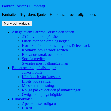
Hoppa
Farbror Torstens Humorsajt
till
Fåntratten, fisgubben, fjanten. Humor, satir och roliga bilder.
innehåll
Meny och widgets
Allt galet om Farbror Torsten och sajten
25 år av humor på nätet
Disclaimer och ordningsregler
Kontaktinfo – annonsering, ads & feedback
Kortfakta om Farbror Torsten
Roliga ordspråk och motton
Sociala medier
Sveriges mest välhängde man
E-kort och roliga hälsningar
Julkort roliga
Kärlek och vänskapskort
Livets goda synder
Midsommarhälsningar
Roliga påskbilder och påskhälsningar
Övriga olämpliga högtider
Humorbilder
Apor som ser roliga ut
Bisarrt