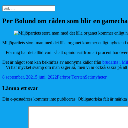
Sök
efter:
Per Bolund om råden som blir en gamech
Miljöpartiets stora man med det lilla organet kommer enligt nyheten i
– För mig har det alltid varit så att opinionssiffrorna i procent har ö
Det är något som kan bekräftas av anonyma källor från
brudarna i Mil
– Vi har mycket svamp om man säger så, men vi är också säkra på at
Postat
Författare
Kategorier
8 september, 2021
5 juni, 2022
Farbror Torsten
Satirnyheter
Lämna ett svar
Din e-postadress kommer inte publiceras.
Obligatoriska fält är märkta