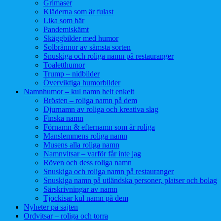
Grimaser
Kläderna som är fulast
Lika som bär
Pandemiskämt
Skäggbilder med humor
Solbrännor av sämsta sorten
Snuskiga och roliga namn på restauranger
Toaletthumor
Trump – nidbilder
Överviktiga humorbilder
Namnhumor – kul namn helt enkelt
Brösten – roliga namn på dem
Djurnamn av roliga och kreativa slag
Finska namn
Förnamn & efternamn som är roliga
Manslemmens roliga namn
Musens alla roliga namn
Namnvitsar – varför får inte jag
Röven och dess roliga namn
Snuskiga och roliga namn på restauranger
Snuskiga namn på utländska personer, platser och bolag
Särskrivningar av namn
Tjockisar kul namn på dem
Nyheter på sajten
Ordvitsar – roliga och torra